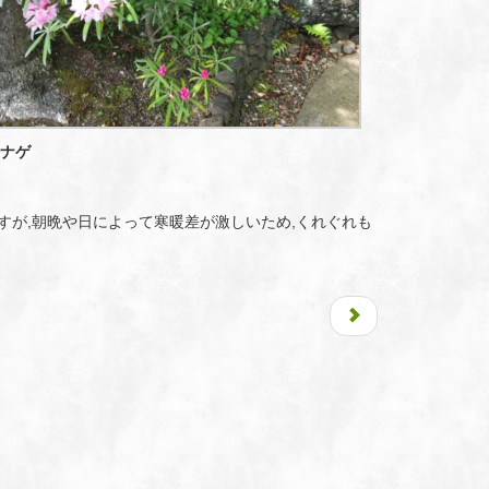
クナゲ
すが,朝晩や日によって寒暖差が激しいため,くれぐれも