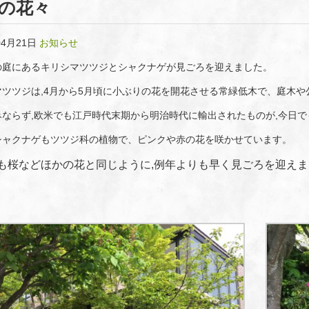
の花々
04月21日
お知らせ
の庭にあるキリシマツツジとシャクナゲが見ごろを迎えました。
マツツジは,4月から5月頃に小ぶりの花を開花させる常緑低木で、庭木や
みならず,欧米でも江戸時代末期から明治時代に輸出されたものが,今日で
シャクナゲもツツジ科の植物で、ピンクや赤の花を咲かせています。
も桜などほかの花と同じように,例年よりも早く見ごろを迎えま