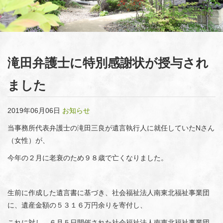
滝田弁護士に特別感謝状が授与され
ました
2019年06月06日
お知らせ
当事務所代表弁護士の滝田三良が遺言執行人に就任していたNさん
（女性）が、
今年の２月に老衰のため９８歳で亡くなりました。
生前に作成した遺言書に基づき、社会福祉法人南東北福祉事業団
に、遺産金額の５３１６万円余りを寄付し、
これに対し、６月５日開催された社会福祉法人南東北福祉事業団